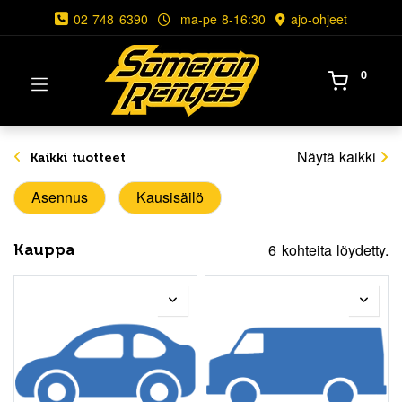
02 748 6390
ma-pe 8-16:30
ajo-ohjeet
0
Näytä kaikki
Kaikki tuotteet
Asennus
Kausisäilö
6 kohteita löydetty.
Kauppa