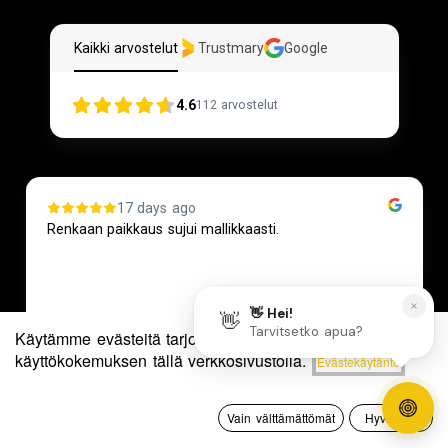
Kaikki arvostelut
Trustmary
Google
4.6
112
arvostelut
17 days ago
Renkaan paikkaus sujui mallikkaasti.
Käytämme evästeitä tarjotaksemme sinulle paremman
Hinta - alhaisesta
käyttökokemuksen tällä verkkosivustolla.
Evästekäytäntö
Jussi Koski
Suodattimet
korkeimpaan
0
Vain välttämättömät
Hyväksyn
Page 2 of 51
Etusivu
Haku
Toivelista
Tili
2 / 51