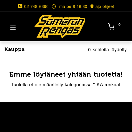
02 748 6390
ma-pe 8-16:30
ajo-ohjeet
0
0 kohteita löydetty.
Kauppa
Emme löytäneet yhtään tuotetta!
Tuotetta ei ole määritetty kategoriassa "
KA-renkaat
.
Asiakkaidemme kokemuksia