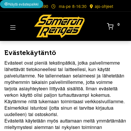
Näytä evästepalkki
02 748 6390
ma-pe 8-16:30
ajo-ohjeet
0
Evästekäytäntö
Evästeet ovat pieniä tekstinpätkiä, jotka palvelimemme
lähettävät tietokoneellesi tai laitteellesi, kun käytät
palveluitamme. Ne tallennetaan selaimeesi ja lähetetään
myöhemmin takaisin palvelimillemme, jotta voimme
tarjota asiayhteyteen liittyvää sisältöä. Ilman evästeitä
verkon käyttö olisi paljon turhauttavampi kokemus.
Käytämme niitä tukemaan toimintaasi verkkosivuillamme.
Esimerkiksi istuntosi (jotta sinun ei tarvitse kirjautua
uudelleen) tai ostoskorisi.
Evästeitä käytetään myös auttamaan meitä ymmärtämään
mieltymystesi aiemman tai nykyisen toiminnan