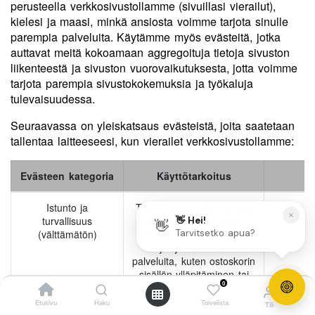
perusteella verkkosivustollamme (sivuillasi vierailut),
kielesi ja maasi, minkä ansiosta voimme tarjota sinulle
parempia palveluita. Käytämme myös evästeitä, jotka
auttavat meitä kokoamaan aggregoituja tietoja sivuston
liikenteestä ja sivuston vuorovaikutuksesta, jotta voimme
tarjota parempia sivustokokemuksia ja työkaluja
tulevaisuudessa.
Seuraavassa on yleiskatsaus evästeistä, joita saatetaan
tallentaa laitteeseesi, kun vierailet verkkosivustollamme:
Evästeen kategoria
Käyttötarkoitus
Istunto ja
Todenna käyttäjät, suojaa
turvallisuus
käyttäjätiedot ja anna
(välttämätön)
verkkosivuston tarjota
käyttäjien odottamia
palveluita, kuten ostoskorin
sisällön ylläpitäminen tai
0
tiedostojen lataamisen
salliminen.
Etusivu
Haku
Toivelista
Tili