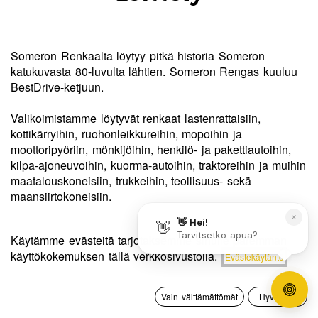
Someron Renkaalta löytyy pitkä historia Someron
katukuvasta 80-luvulta lähtien. Someron Rengas kuuluu
BestDrive-ketjuun.
Valikoimistamme löytyvät renkaat lastenrattaisiin,
kottikärryihin, ruohonleikkureihin, mopoihin ja
moottoripyöriin, mönkijöihin, henkilö- ja pakettiautoihin,
kilpa-ajoneuvoihin, kuorma-autoihin, traktoreihin ja muihin
maatalouskoneisiin, trukkeihin, teollisuus- sekä
maansiirtokoneisiin.
Tervetuloa meille täyden palvelun rengas- ja vannetaloon!
Käytämme evästeitä tarjotaksemme sinulle paremman
käyttökokemuksen tällä verkkosivustolla.
Evästekäytäntö
0
Vain välttämättömät
Hyväksyn
Etusivu
Haku
Toivelista
Tili