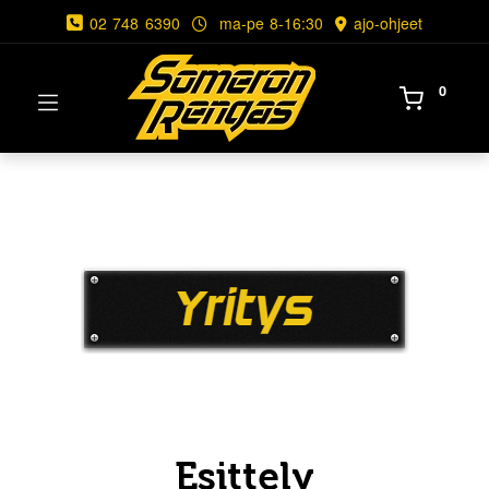
02 748 6390
ma-pe 8-16:30
ajo-ohjeet
0
Esittely