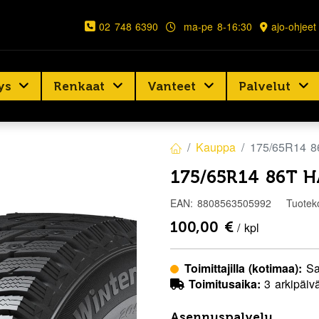
02 748 6390
ma-pe 8-16:30
ajo-ohjeet
ys
Renkaat
Vanteet
Palvelut
Kauppa
175/65R14 
175/65R14 86T 
EAN:
8808563505992
Tuotek
100,00
€
/ kpl
Toimittajilla (kotimaa):
Sa
Toimitusaika:
3 arkipäiv
Asennuspalvelu