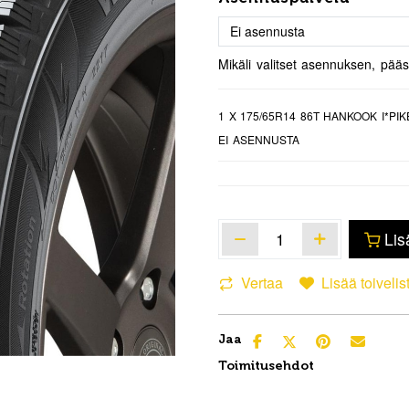
Mikäli valitset asennuksen, pää
1
X 175/65R14 86T HANKOOK I*PIK
EI ASENNUSTA
Lis
Vertaa
Lisää toivelis
Jaa
Toimitusehdot