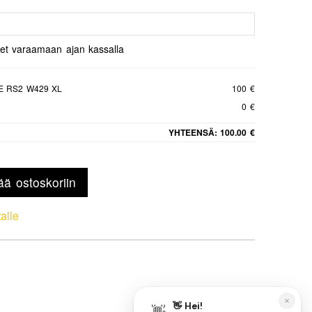
set varaamaan ajan kassalla
E RS2 W429 XL
100 €
0 €
YHTEENSÄ:
100.00 €
ää ostoskoriin
talle