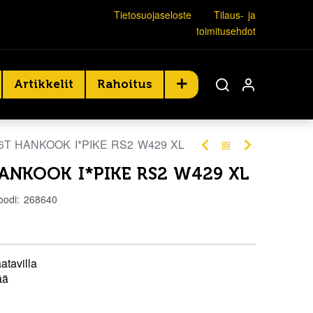
Tietosuojaseloste
Tilaus- ja
toimitusehdot
Artikkelit
Rahoitus
86T HANKOOK I*PIKE RS2 W429 XL
HANKOOK I*PIKE RS2 W429 XL
oodi:
268640
atavilla
ää