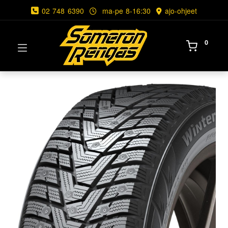
02 748 6390
ma-pe 8-16:30
ajo-ohjeet
0