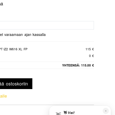
ää
set varaamaan ajan kassalla
T IZ2 W616 XL FP
115 €
0 €
YHTEENSÄ:
115.00 €
ää ostoskoriin
talle