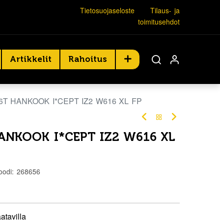
Tietosuojaseloste
Tilaus- ja
toimitusehdot
Artikkelit
Rahoitus
86T HANKOOK I*CEPT IZ2 W616 XL FP
HANKOOK I*CEPT IZ2 W616 XL
oodi:
268656
atavilla