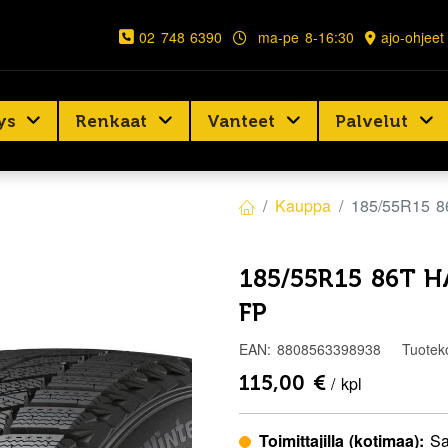
02 748 6390
ma-pe 8-16:30
ajo-ohjeet
ys
Renkaat
Vanteet
Palvelut
Kauppa
185/55R15 
185/55R15 86T 
FP
EAN:
8808563398938
Tuotek
115,00
€
/ kpl
Toimittajilla (kotimaa):
Sa