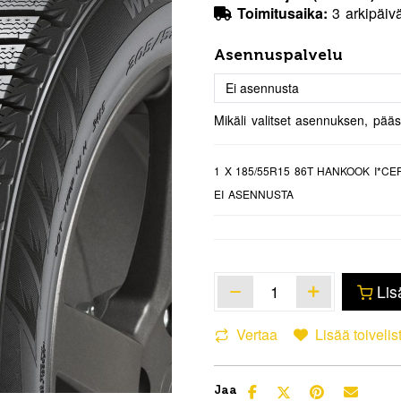
Toimitusaika:
3 arkipäiv
Asennuspalvelu
Mikäli valitset asennuksen, pää
1
X 185/55R15 86T HANKOOK I*CEP
EI ASENNUSTA
Lis
Vertaa
Lisää toivelis
Jaa