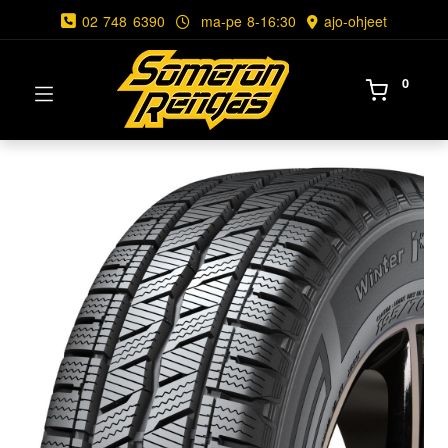
02 748 6390
ma-pe 8-16:30
ajo-ohjeet
0