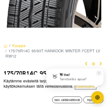
Kauppa
175/70R14C 95/93T HANKOOK WINTER I*CEPT LV
RW12
175/70R14C 95/93T HANKOOK
Käytämme evästeitä tarjotaksemme sinulle paremman
WINTER I*CEPT LV RW12
Hinta:
käyttökokemuksen tällä verkkosivustolla.
Evästekäytäntö
Lisää ostoskoriin
142,50
€
EAN:
8808563449159
Tuotekoodi:
268681
0
142,50
€
/ kpl
Vain välttämättömät
Hyväksyn
Etusivu
Haku
Toivelista
Tili