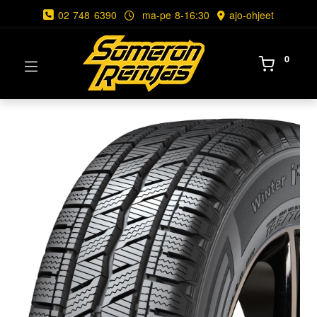
02 748 6390
ma-pe 8-16:30
ajo-ohjeet
0