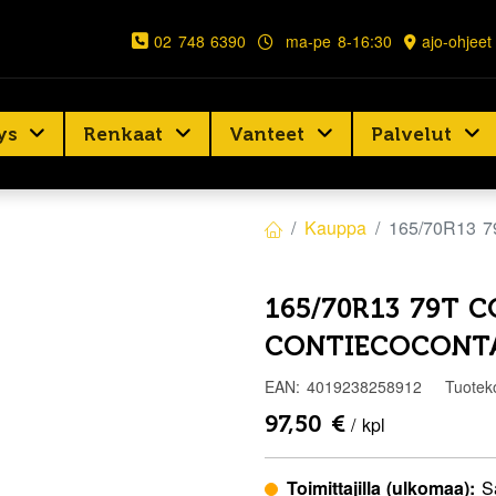
02 748 6390
ma-pe 8-16:30
ajo-ohjeet
ys
Renkaat
Vanteet
Palvelut
Kauppa
165/70R13 
165/70R13 79T 
CONTIECOCONT
EAN:
4019238258912
Tuotek
97,50
€
/ kpl
Toimittajilla (ulkomaa):
S