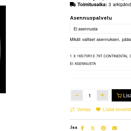
Toimitusaika:
3 arkipäiv
Asennuspalvelu
Mikäli valitset asennuksen, pää
1
X 165/70R13 79T CONTINENTAL
EI ASENNUSTA
Lis
Vertaa
Lisää toivelis
Jaa