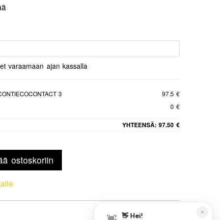
ää
set varaamaan ajan kassalla
 CONTIECOCONTACT 3
97.5 €
0 €
YHTEENSÄ:
97.50 €
ää ostoskoriin
talle