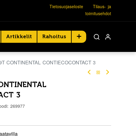
Tietosuojaseloste
Tilaus- ja
toimitusehdot
Artikkelit
Rahoitus
79T CONTINENTAL CONTIECOCONTACT 3
CONTINENTAL
ACT 3
oodi:
269977
aatavilla