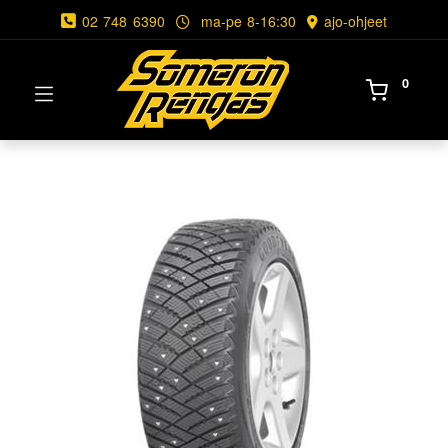
02 748 6390
ma-pe 8-16:30
ajo-ohjeet
0