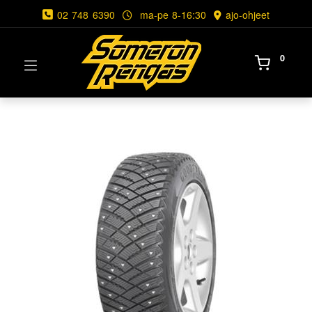
02 748 6390
ma-pe 8-16:30
ajo-ohjeet
0