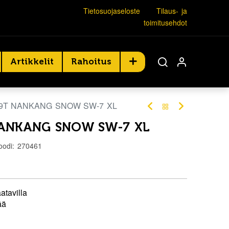
Tietosuojaseloste
Tilaus- ja
toimitusehdot
Artikkelit
Rahoitus
79T NANKANG SNOW SW-7 XL
NANKANG SNOW SW-7 XL
oodi:
270461
atavilla
ää