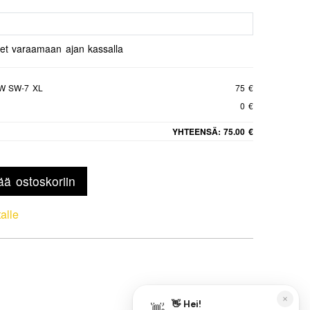
set varaamaan ajan kassalla
W SW-7 XL
75 €
0 €
YHTEENSÄ:
75.00 €
ää ostoskoriin
talle