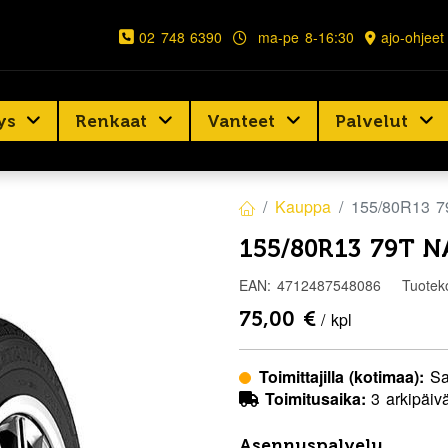
02 748 6390
ma-pe 8-16:30
ajo-ohjeet
ys
Renkaat
Vanteet
Palvelut
Kauppa
155/80R13 
155/80R13 79T 
EAN:
4712487548086
Tuotek
75,00
€
/ kpl
Toimittajilla (kotimaa):
Sa
Toimitusaika:
3 arkipäiv
Asennuspalvelu