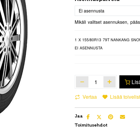
Mikäli valitset asennuksen, pää
1
X 155/80R13 79T NANKANG SNO
EI ASENNUSTA
Lis
Vertaa
Lisää toivelis
Jaa
Toimitusehdot