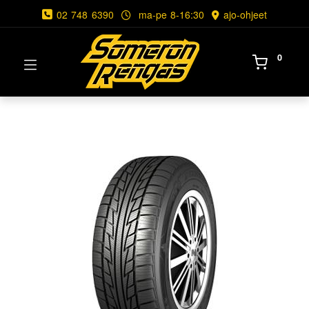
02 748 6390
ma-pe 8-16:30
ajo-ohjeet
0