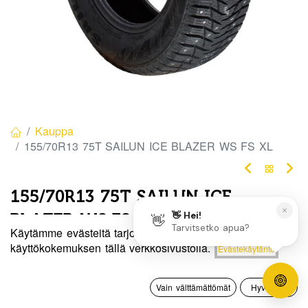
Kauppa
155/70R13 75T SAILUN ICE BLAZER WS FS XL
155/70R13 75T SAILUN ICE
BLAZER WS FS XL
Käytämme evästeitä tarjotaksemme sinulle paremman
EAN:
6959655424478
Tuotekoodi:
271105
Hinta:
käyttökokemuksen tällä verkkosivustolla.
Evästekäytäntö
Lisää ostoskoriin
65,00
€
65,00
€
/ kpl
0
Vain välttämättömät
Hyväksyn
Etusivu
Haku
Toivelista
Tili
Toimittajilla (kotimaa):
Saatavilla