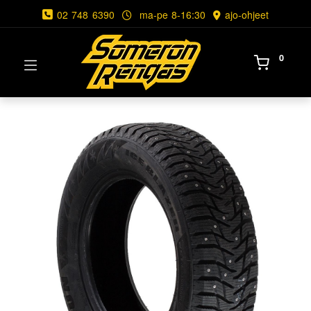
02 748 6390
ma-pe 8-16:30
ajo-ohjeet
0