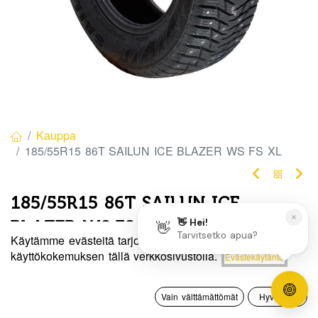
Kauppa
185/55R15 86T SAILUN ICE BLAZER WS FS XL
185/55R15 86T SAILUN ICE
BLAZER WS FS XL
Käytämme evästeitä tarjotaksemme sinulle paremman
EAN:
6959655424706
Tuotekoodi:
271108
Hinta:
käyttökokemuksen tällä verkkosivustolla.
Evästekäytäntö
Lisää ostoskoriin
80,00
€
80,00
€
/ kpl
0
Vain välttämättömät
Hyväksyn
Etusivu
Haku
Toivelista
Tili
Toimittajilla (kotimaa):
Saatavilla