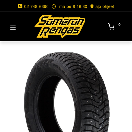
02 748 6390
ma-pe 8-16:30
ajo-ohjeet
0