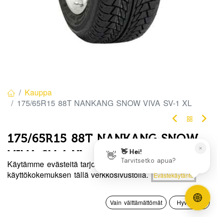
Kauppa
175/65R15 88T NANKANG SNOW VIVA SV-1 XL
175/65R15 88T NANKANG SNOW
VIVA SV-1 XL
Käytämme evästeitä tarjotaksemme sinulle paremman
EAN:
4712487541544
Tuotekoodi:
271210
Hinta:
käyttökokemuksen tällä verkkosivustolla.
Evästekäytäntö
Lisää ostoskoriin
77,50
€
77,50
€
/ kpl
0
Vain välttämättömät
Hyväksyn
Etusivu
Haku
Toivelista
Tili
Toimittajilla (kotimaa):
Saatavilla