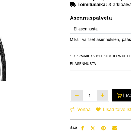
Toimitusaika:
3 arkipäiv
Asennuspalvelu
Mikäli valitset asennuksen, pää
1
X 175/60R15 81T KUMHO WINTE
EI ASENNUSTA
Lis
Vertaa
Lisää toivelis
Jaa