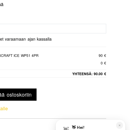
ää
set varaamaan ajan kassalla
RCRAFT ICE WP51 4PR
90 €
0 €
YHTEENSÄ:
90.00 €
ää ostoskoriin
talle