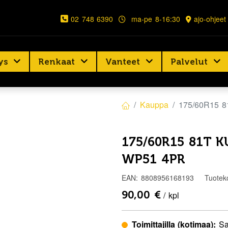
02 748 6390
ma-pe 8-16:30
ajo-ohjeet
ys
Renkaat
Vanteet
Palvelut
Kauppa
175/60R15 
175/60R15 81T 
WP51 4PR
EAN:
8808956168193
Tuotek
90,00
€
/ kpl
Toimittajilla (kotimaa):
Sa