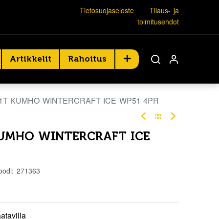
Tietosuojaseloste
Tilaus- ja
toimitusehdot
Artikkelit
Rahoitus
81T KUMHO WINTERCRAFT ICE WP51 4PR
KUMHO WINTERCRAFT ICE
oodi:
271363
atavilla