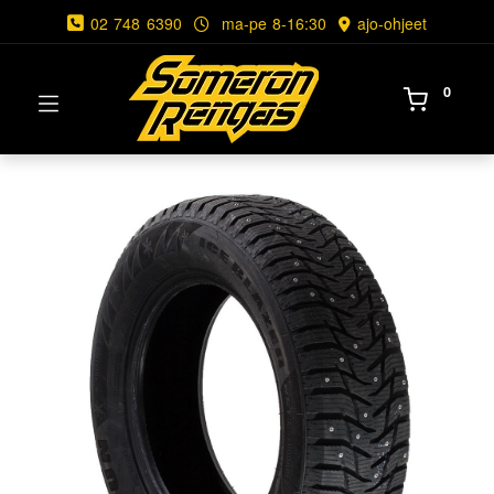
02 748 6390
ma-pe 8-16:30
ajo-ohjeet
0