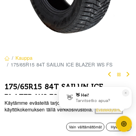
Kauppa
175/65R15 84T SAILUN ICE BLAZER WS FS
175/65R15 84T SAILUN ICE
BLAZER WS FS
Käytämme evästeitä tarjotaksemme sinulle paremman
EAN:
6959655435832
Tuotekoodi:
271807
Hinta:
käyttökokemuksen tällä verkkosivustolla.
Evästekäytäntö
Lisää ostoskoriin
80,00
€
80,00
€
/ kpl
0
Vain välttämättömät
Hyväksyn
Etusivu
Haku
Toivelista
Tili
Heti
Toimittajilla (kotimaa):
Saatavilla