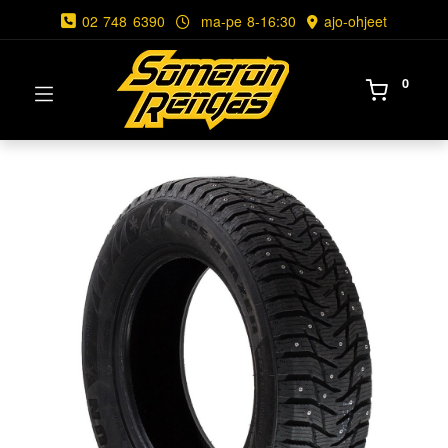
02 748 6390
ma-pe 8-16:30
ajo-ohjeet
0