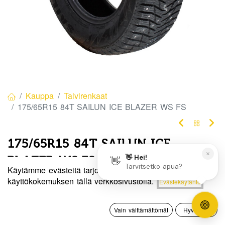
Kauppa
Talvirenkaat
175/65R15 84T SAILUN ICE BLAZER WS FS
175/65R15 84T SAILUN ICE
BLAZER WS FS
Käytämme evästeitä tarjotaksemme sinulle paremman
EAN:
6959655435832
Tuotekoodi:
271807
Hinta:
käyttökokemuksen tällä verkkosivustolla.
Evästekäytäntö
Lisää ostoskoriin
80,00
€
80,00
€
/ kpl
0
Vain välttämättömät
Hyväksyn
Etusivu
Haku
Toivelista
Tili
Heti
Toimittajilla (kotimaa):
Saatavilla