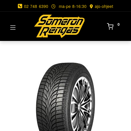
02 748 6390
ma-pe 8-16:30
ajo-ohjeet
0