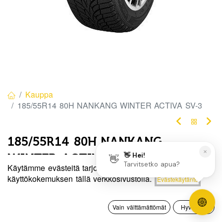
Kauppa
185/55R14 80H NANKANG WINTER ACTIVA SV-3
185/55R14 80H NANKANG
WINTER ACTIVA SV-3
Käytämme evästeitä tarjotaksemme sinulle paremman
EAN:
4717622054491
Tuotekoodi:
271996
Hinta:
käyttökokemuksen tällä verkkosivustolla.
Evästekäytäntö
Lisää ostoskoriin
82,50
€
82,50
€
/ kpl
0
Vain välttämättömät
Hyväksyn
Etusivu
Haku
Toivelista
Tili
Toimittajilla (kotimaa):
Saatavilla