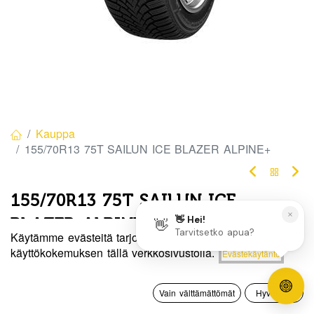
Kauppa
155/70R13 75T SAILUN ICE BLAZER ALPINE+
155/70R13 75T SAILUN ICE
BLAZER ALPINE+
Käytämme evästeitä tarjotaksemme sinulle paremman
EAN:
6959655443707
Tuotekoodi:
272276
Hinta:
käyttökokemuksen tällä verkkosivustolla.
Evästekäytäntö
Lisää ostoskoriin
57,50
€
57,50
€
/ kpl
0
Vain välttämättömät
Hyväksyn
Etusivu
Haku
Toivelista
Tili
Toimittajilla (kotimaa):
Saatavilla