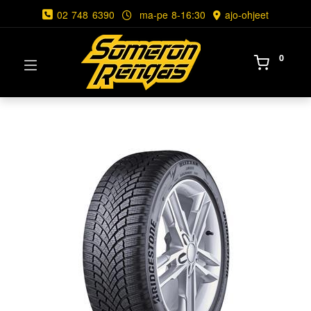
02 748 6390
ma-pe 8-16:30
ajo-ohjeet
0