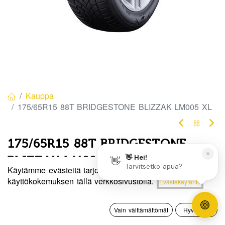
Kauppa
175/65R15 88T BRIDGESTONE BLIZZAK LM005 XL
175/65R15 88T BRIDGESTONE
BLIZZAK LM005 XL
Käytämme evästeitä tarjotaksemme sinulle paremman
EAN:
3286341517217
Tuotekoodi:
272504
Hinta:
käyttökokemuksen tällä verkkosivustolla.
Evästekäytäntö
Lisää ostoskoriin
15,00
€
Tällä tuotteella ei ole kelvollista yhdistelmää.
0
Vain välttämättömät
Hyväksyn
Etusivu
Haku
Toivelista
Tili