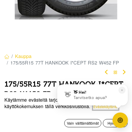
Kauppa
175/55R15 77T HANKOOK I*CEPT RS2 W452 FP
175/55R15 77T HANKOOK I*CEPT
RS2 W452 FP
Käytämme evästeitä tarjotaksemme sinulle paremman
EAN:
8808563405407
Tuotekoodi:
273588
Hinta:
käyttökokemuksen tällä verkkosivustolla.
Evästekäytäntö
Lisää ostoskoriin
132,50
€
132,50
€
/ kpl
0
Vain välttämättömät
Hyväksyn
Etusivu
Haku
Toivelista
Tili
Toimittajilla (kotimaa):
Saatavilla