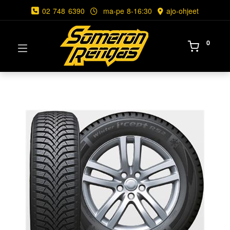
02 748 6390
ma-pe 8-16:30
ajo-ohjeet
0