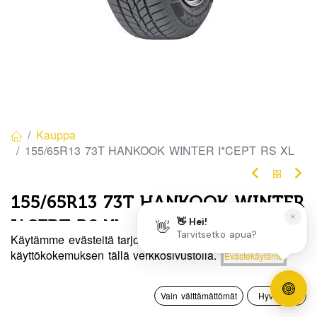
Kauppa
155/65R13 73T HANKOOK WINTER I*CEPT RS XL
155/65R13 73T HANKOOK WINTER
I*CEPT RS XL
Käytämme evästeitä tarjotaksemme sinulle paremman
EAN:
8808563301938
Tuotekoodi:
273590
Hinta:
käyttökokemuksen tällä verkkosivustolla.
Evästekäytäntö
Lisää ostoskoriin
90,00
€
Tällä tuotteella ei ole kelvollista yhdistelmää.
0
Vain välttämättömät
Hyväksyn
Etusivu
Haku
Toivelista
Tili