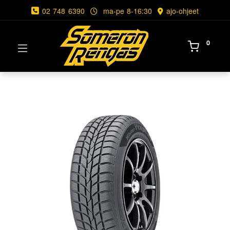
02 748 6390
ma-pe 8-16:30
ajo-ohjeet
0