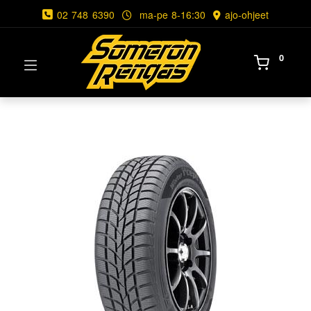
02 748 6390
ma-pe 8-16:30
ajo-ohjeet
0