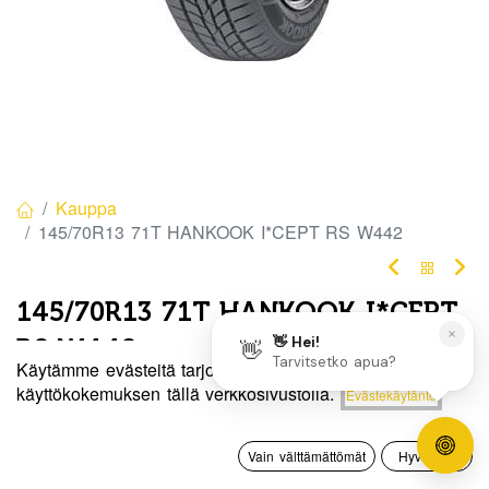
Kauppa
145/70R13 71T HANKOOK I*CEPT RS W442
145/70R13 71T HANKOOK I*CEPT
RS W442
Käytämme evästeitä tarjotaksemme sinulle paremman
EAN:
8808563296982
Tuotekoodi:
273595
Hinta:
käyttökokemuksen tällä verkkosivustolla.
Evästekäytäntö
Lisää ostoskoriin
90,00
€
90,00
€
/ kpl
0
Vain välttämättömät
Hyväksyn
Etusivu
Haku
Toivelista
Tili
Toimittajilla (kotimaa):
Saatavilla