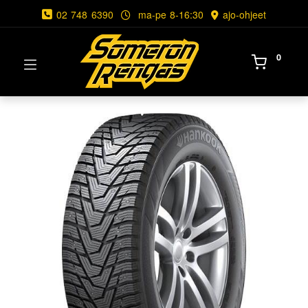
02 748 6390
ma-pe 8-16:30
ajo-ohjeet
0