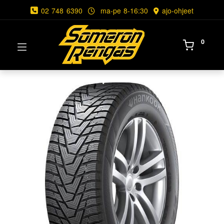
02 748 6390
ma-pe 8-16:30
ajo-ohjeet
0