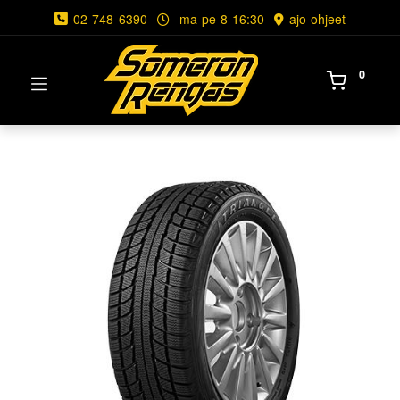
02 748 6390
ma-pe 8-16:30
ajo-ohjeet
0