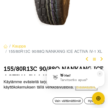
Kauppa
155/80R13C 90/88Q NANKANG ICE ACTIVA IV-1 XL
155/80R13C 90/88Q NANKANG ICE
ACTIVA IV-1 XL
Käytämme evästeitä tarjotaksemme sinulle paremman
EAN:
4718022005717
Tuotekoodi:
275019
Hinta:
käyttökokemuksen tällä verkkosivustolla.
Evästekäytäntö
Lisää ostoskoriin
97,50
€
97,50
€
/ kpl
0
Vain välttämättömät
Hyväksyn
Etusivu
Haku
Toivelista
Tili
Toimittajilla (kotimaa):
Saatavilla