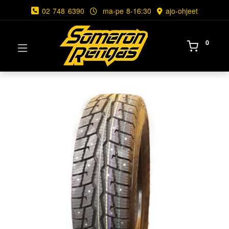
02 748 6390
ma-pe 8-16:30
ajo-ohjeet
0