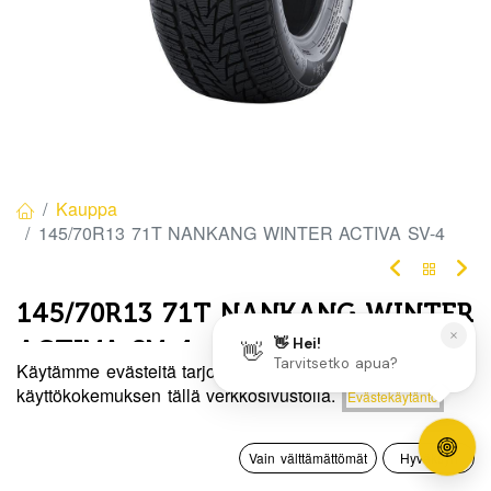
Kauppa
145/70R13 71T NANKANG WINTER ACTIVA SV-4
145/70R13 71T NANKANG WINTER
ACTIVA SV-4
Käytämme evästeitä tarjotaksemme sinulle paremman
EAN:
4718022017840
Tuotekoodi:
275069
Hinta:
käyttökokemuksen tällä verkkosivustolla.
Evästekäytäntö
Lisää ostoskoriin
70,00
€
70,00
€
/ kpl
0
Vain välttämättömät
Hyväksyn
Etusivu
Haku
Toivelista
Tili
Toimittajilla (kotimaa):
Saatavilla