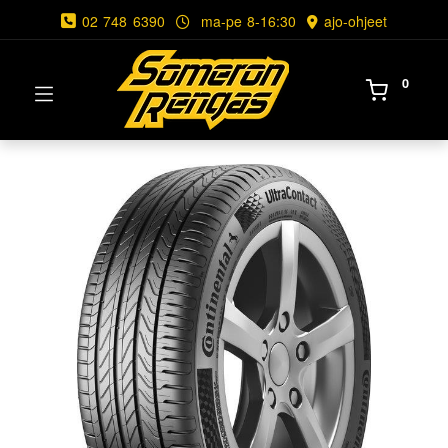
02 748 6390
ma-pe 8-16:30
ajo-ohjeet
0