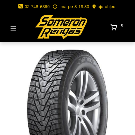
02 748 6390
ma-pe 8-16:30
ajo-ohjeet
0