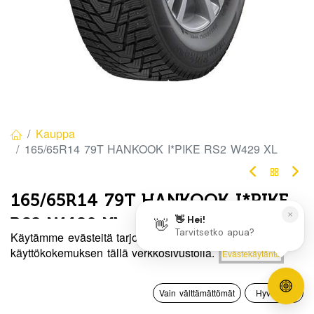
Kauppa
165/65R14 79T HANKOOK I*PIKE RS2 W429 XL
165/65R14 79T HANKOOK I*PIKE
RS2 W429 XL
Käytämme evästeitä tarjotaksemme sinulle paremman
EAN:
8808563563756
Tuotekoodi:
276121
Hinta:
käyttökokemuksen tällä verkkosivustolla.
Evästekäytäntö
Lisää ostoskoriin
110,00
€
110,00
€
/ kpl
0
Vain välttämättömät
Hyväksyn
Etusivu
Haku
Toivelista
Tili
Toimittajilla (kotimaa):
Saatavilla