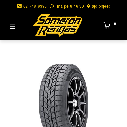
02 748 6390
ma-pe 8-16:30
ajo-ohjeet
0