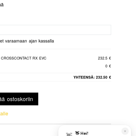
ää
set varaamaan ajan kassalla
L CROSSCONTACT RX EVC
232.5 €
0 €
YHTEENSÄ:
232.50 €
ää ostoskoriin
talle