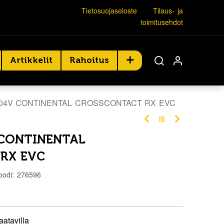
Tietosuojaseloste
Tilaus- ja
toimitusehdot
Artikkelit
Rahoitus
 104V CONTINENTAL CROSSCONTACT RX EVC
 CONTINENTAL
RX EVC
oodi:
276596
aatavilla