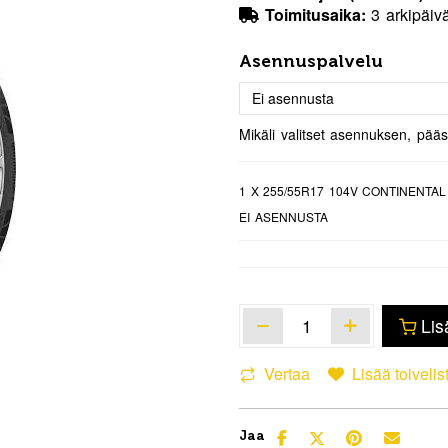
Toimitusaika:
3 arkipäiv
Asennuspalvelu
Mikäli valitset asennuksen, pää
1
X 255/55R17 104V CONTINENTA
EI ASENNUSTA
Lis
Vertaa
Lisää toivelis
Jaa