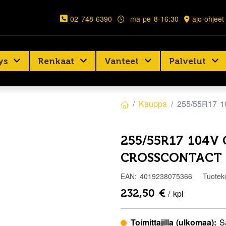
02 748 6390
ma-pe 8-16:30
ajo-ohjeet
ys
Renkaat
Vanteet
Palvelut
Kauppa
255/55R17
255/55R17 104V
CROSSCONTACT 
EAN:
4019238075366
Tuotek
232,50
€
/ kpl
Toimittajilla (ulkomaa):
S