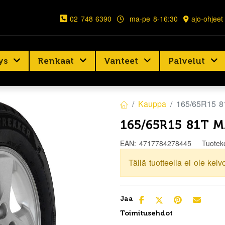
02 748 6390
ma-pe 8-16:30
ajo-ohjeet
ys
Renkaat
Vanteet
Palvelut
Kauppa
165/65R15 
165/65R15 81T 
EAN:
4717784278445
Tuotek
Tällä tuotteella ei ole kelv
Jaa
Toimitusehdot