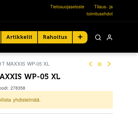
Tietosuojaseloste
Tilaus- ja
toimitusehdot
Artikkelit
Rahoitus
81T MAXXIS WP-05 XL
MAXXIS WP-05 XL
oodi:
278358
ollista yhdistelmää.