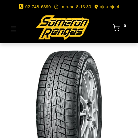
02 748 6390
ma-pe 8-16:30
ajo-ohjeet
0