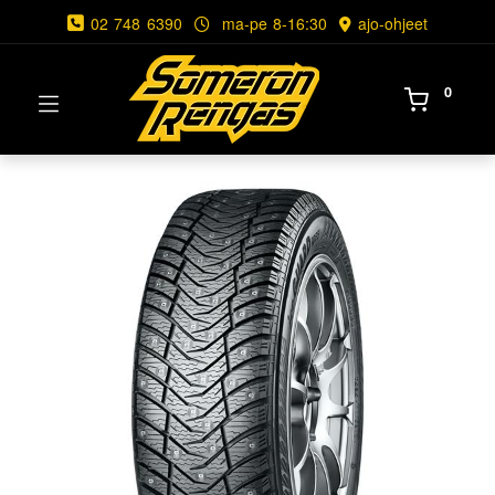
02 748 6390
ma-pe 8-16:30
ajo-ohjeet
0