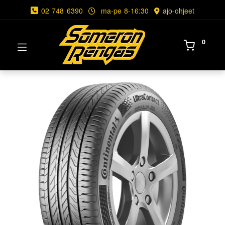
02 748 6390
ma-pe 8-16:30
ajo-ohjeet
0