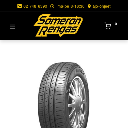
02 748 6390
ma-pe 8-16:30
ajo-ohjeet
0