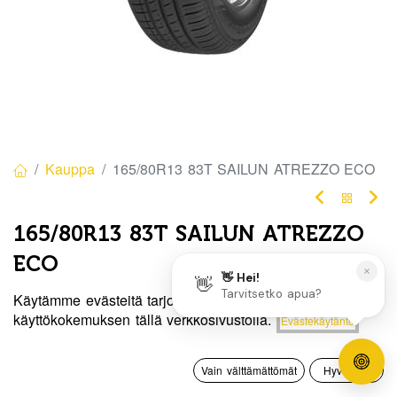
Kauppa
165/80R13 83T SAILUN ATREZZO ECO
165/80R13 83T SAILUN ATREZZO
ECO
EAN:
6959655416237
Tuotekoodi:
279948
Käytämme evästeitä tarjotaksemme sinulle paremman
Hinta:
käyttökokemuksen tällä verkkosivustolla.
Evästekäytäntö
Lisää ostoskoriin
62,50
€
/ kpl
62,50
€
0
Vain välttämättömät
Hyväksyn
Toimittajilla (kotimaa):
Saatavilla
Etusivu
Haku
Toivelista
Tili
Toimitusaika:
3 arkipäivää