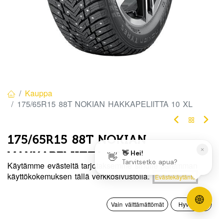
Kauppa
175/65R15 88T NOKIAN HAKKAPELIITTA 10 XL
175/65R15 88T NOKIAN
HAKKAPELIITTA 10 XL
Käytämme evästeitä tarjotaksemme sinulle paremman
EAN:
6419440324234
Tuotekoodi:
280199
Hinta:
käyttökokemuksen tällä verkkosivustolla.
Evästekäytäntö
Lisää ostoskoriin
135,00
€
Tällä tuotteella ei ole kelvollista yhdistelmää.
0
Vain välttämättömät
Hyväksyn
Etusivu
Haku
Toivelista
Tili