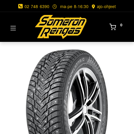
02 748 6390
ma-pe 8-16:30
ajo-ohjeet
0