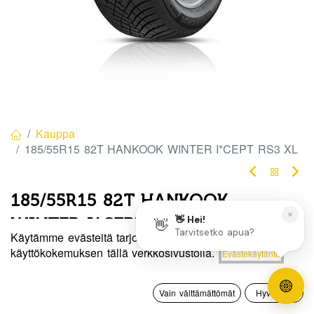
Kauppa
185/55R15 82T HANKOOK WINTER I*CEPT RS3 XL
185/55R15 82T HANKOOK
WINTER I*CEPT RS3 XL
Käytämme evästeitä tarjotaksemme sinulle paremman
EAN:
8808563535739
Tuotekoodi:
280274
Hinta:
käyttökokemuksen tällä verkkosivustolla.
Evästekäytäntö
Lisää ostoskoriin
30,00
€
Tällä tuotteella ei ole kelvollista yhdistelmää.
0
Vain välttämättömät
Hyväksyn
Etusivu
Haku
Toivelista
Tili