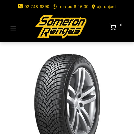
02 748 6390
ma-pe 8-16:30
ajo-ohjeet
0