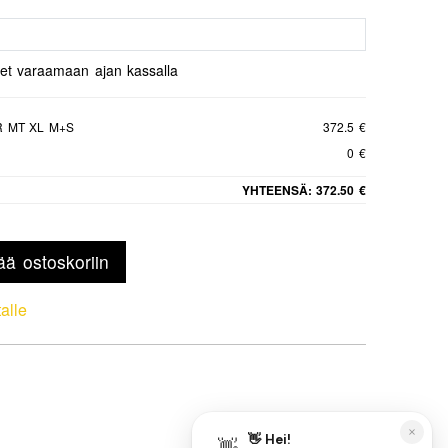
set varaamaan ajan kassalla
R MT XL M+S
372.5 €
0 €
YHTEENSÄ:
372.50 €
ää ostoskoriin
talle