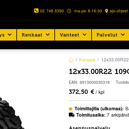
02 748 6390
ma-pe 8-16:30
ajo-ohjeet
ys
Renkaat
Vanteet
Palvelut
Kauppa
12x33.00R2
12x33.00R22 10
EAN:
6913000030318
Tuotek
372,50
€
/ kpl
Toimittajilla (ulkomaa):
S
Toimitusaika:
7 arkipäiv
Asennuspalvelu