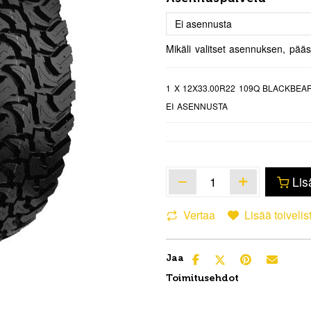
Mikäli valitset asennuksen, pää
1
X 12X33.00R22 109Q BLACKBEA
EI ASENNUSTA
Lis
Vertaa
Lisää toivelis
Jaa
Toimitusehdot