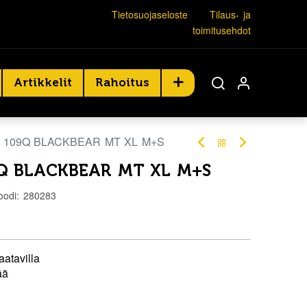
Tietosuojaseloste
Tilaus- ja
toimitusehdot
Artikkelit
Rahoitus
2 109Q BLACKBEAR MT XL M+S
9Q BLACKBEAR MT XL M+S
oodi:
280283
aatavilla
ää