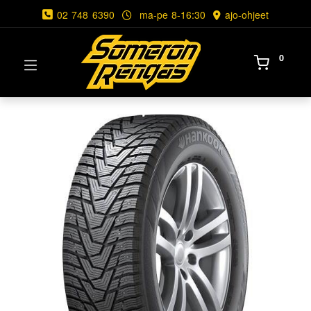
02 748 6390
ma-pe 8-16:30
ajo-ohjeet
0