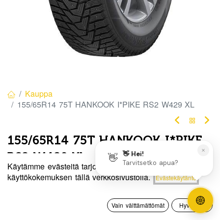
Kauppa
155/65R14 75T HANKOOK I*PIKE RS2 W429 XL
155/65R14 75T HANKOOK I*PIKE
RS2 W429 XL
Käytämme evästeitä tarjotaksemme sinulle paremman
EAN:
8808563563763
Tuotekoodi:
280607
Hinta:
käyttökokemuksen tällä verkkosivustolla.
Evästekäytäntö
Lisää ostoskoriin
105,00
€
105,00
€
/ kpl
0
Vain välttämättömät
Hyväksyn
Etusivu
Haku
Toivelista
Tili
Toimittajilla (kotimaa):
Saatavilla