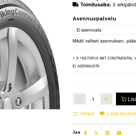
Toimitusaika:
3 arkipäiv
Asennuspalvelu
Mikäli valitset asennuksen, pää
1
X 155/70R19 88T CONTINENTAL 
EI ASENNUSTA
Lis
Vertaa
Lisää toivelis
Jaa