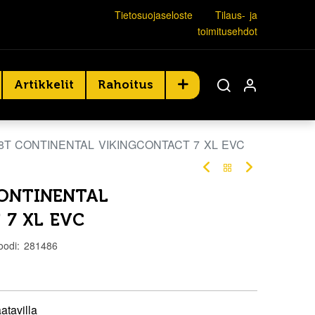
Tietosuojaseloste
Tilaus- ja
toimitusehdot
Artikkelit
Rahoitus
88T CONTINENTAL VIKINGCONTACT 7 XL EVC
CONTINENTAL
 7 XL EVC
oodi:
281486
atavilla