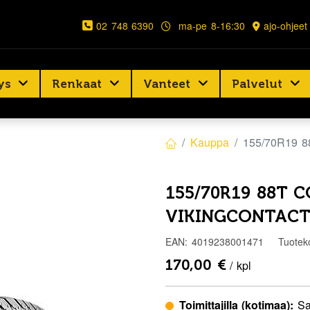
02 748 6390
ma-pe 8-16:30
ajo-ohjeet
ys
Renkaat
Vanteet
Palvelut
Kauppa
155/70R19 
155/70R19 88T 
VIKINGCONTACT
EAN:
4019238001471
Tuotek
170,00
€
/ kpl
Toimittajilla (kotimaa):
Sa