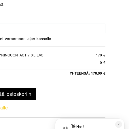
ää
set varaamaan ajan kassalla
VIKINGCONTACT 7 XL EVC
170 €
0 €
YHTEENSÄ:
170.00 €
ää ostoskoriin
talle