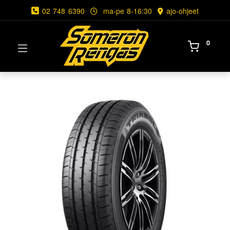
02 748 6390
ma-pe 8-16:30
ajo-ohjeet
0