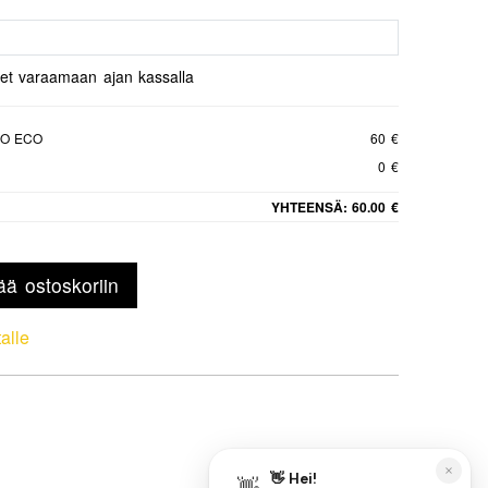
set varaamaan ajan kassalla
ZO ECO
60 €
0 €
YHTEENSÄ:
60.00 €
ää ostoskoriin
talle