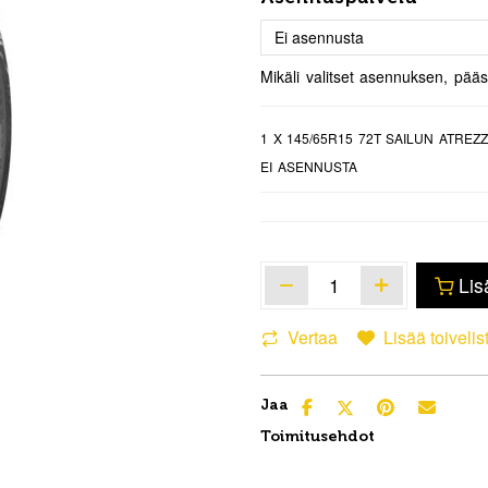
Mikäli valitset asennuksen, pää
1
X 145/65R15 72T SAILUN ATREZ
EI ASENNUSTA
Lis
Vertaa
Lisää toivelis
Jaa
Toimitusehdot