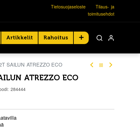
Tietosuojaseloste
Tilaus- ja
toimitusehdot
Artikkelit
Rahoitus
72T SAILUN ATREZZO ECO
SAILUN ATREZZO ECO
oodi:
284444
atavilla
ää