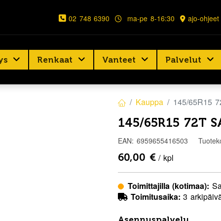
02 748 6390
ma-pe 8-16:30
ajo-ohjeet
ys
Renkaat
Vanteet
Palvelut
Kauppa
145/65R15 
145/65R15 72T 
EAN:
6959655416503
Tuotek
60,00
€
/ kpl
Toimittajilla (kotimaa):
Sa
Toimitusaika:
3 arkipäiv
Asennuspalvelu