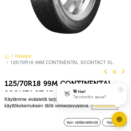
Kauppa
125/70R18 99M CONTINENTAL SCONTACT XL
125/70R18 99M CONTINENTAL
SCONTACT XL
Käytämme evästeitä tarjotaksemme sinulle paremman
EAN:
4019238041354
Tuotekoodi:
284669
Hinta:
käyttökokemuksen tällä verkkosivustolla.
Evästekäytäntö
Lisää ostoskoriin
110,00
€
Tällä tuotteella ei ole kelvollista yhdistelmää.
0
Vain välttämättömät
Hyväksyn
Etusivu
Haku
Toivelista
Tili