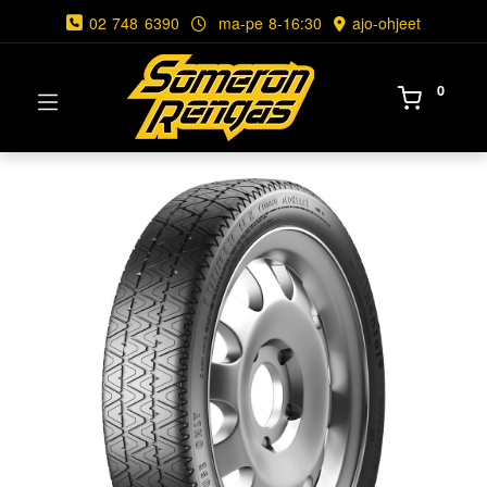
02 748 6390
ma-pe 8-16:30
ajo-ohjeet
0