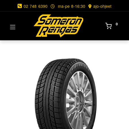
02 748 6390
ma-pe 8-16:30
ajo-ohjeet
0