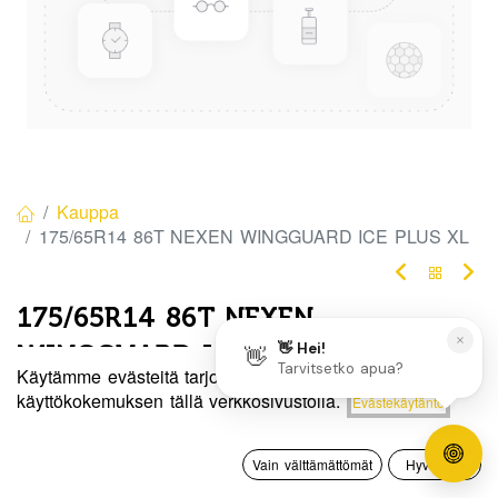
Kauppa
175/65R14 86T NEXEN WINGGUARD ICE PLUS XL
175/65R14 86T NEXEN
WINGGUARD ICE PLUS XL
Käytämme evästeitä tarjotaksemme sinulle paremman
EAN:
8807622106538
Tuotekoodi:
290715
Hinta:
käyttökokemuksen tällä verkkosivustolla.
Evästekäytäntö
Lisää ostoskoriin
95,00
€
95,00
€
/ kpl
0
Vain välttämättömät
Hyväksyn
Etusivu
Haku
Toivelista
Tili
Toimittajilla (kotimaa):
Saatavilla